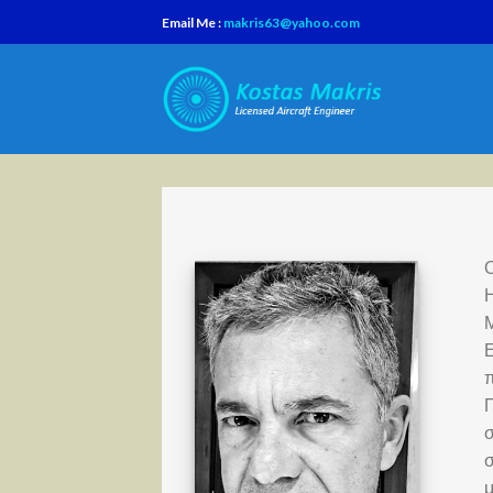
Skip
Email Me :
makris63@yahoo.com
to
content
Ο
Η
Μ
Ε
π
Π
σ
σ
μ