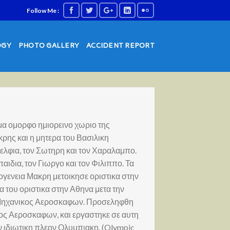
Follow Me :
OGY
PHOTO GALLERY
ACCIDENT REPORT
μα ομορφο ημιορεινο χωριο της
ρης και η μητερα του Βασιλικη
ελφια, τον Σωτηρη και τον Χαραλαμπο.
παιδια, τον Γιωργο και τον Φιλιππο. Τα
κογενεια Μακρη μετοικησε οριστικα στην
α του οριστικα στην Αθηνα μετα την
ε Μηχανικος Αεροσκαφων. Προσεληφθη
ος Αεροσκαφων, και εργαστηκε σε αυτη
την ιδιωτικη πλεον Ολυμπιακη, (Olympic