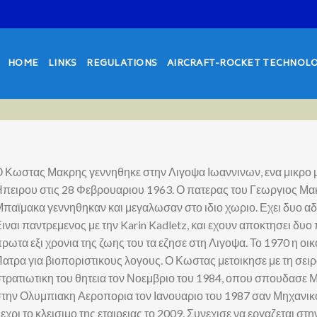
HOME
LINKS
REGULATIONS
AIRCRAFT-ROCKET TECHNOL
 Κωστας Μακρης γεννηθηκε στην Λιγοψα Ιωαννινων, ενα μικρο 
πειρου στις 28 Φεβρουαριου 1963. Ο πατερας του Γεωργιος Μακ
παϊμακα γεννηθηκαν και μεγαλωσαν στο ιδιο χωριο. Εχει δυο αδ
ιναι παντρεμενος με την Karin Kadletz, και εχουν αποκτησει δυο 
ρωτα εξι χρονια της ζωης του τα εζησε στη Λιγοψα. Το 1970 η οι
ατρα για βιοποριστικους λογους. Ο Κωστας μετοικησε με τη σειρ
τρατιωτικη του θητεια τον Νοεμβριο του 1984, οπου σπουδασ
την Ολυμπιακη Αεροπορια τον Ιανουαριο του 1987 σαν Μηχανικ
εχρι το κλεισιμο της εταιρειας το 2009. Συνεχισε να εργαζεται σ