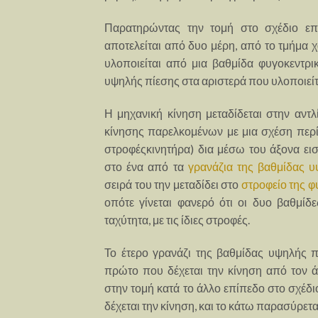
Παρατηρώντας την τομή στο σχέδιο επ
αποτελείται από δυο μέρη, από το τμήμα 
υλοποιείται από μια βαθμίδα φυγοκεντρι
υψηλής πίεσης στα αριστερά που υλοποιείτ
Η μηχανική κίνηση μεταδίδεται στην αντ
κίνησης παρελκομένων με μια σχέση περί
στροφέςκινητήρα) δια μέσω του άξονα ει
στο ένα από τα
γρανάζια της βαθμίδας 
σειρά του την μεταδίδει στο
στροφείο της φ
οπότε γίνεται φανερό ότι οι δυο βαθμίδε
ταχύτητα, με τις ίδιες στροφές.
Το έτερο γρανάζι της βαθμίδας υψηλής π
πρώτο που δέχεται την κίνηση από τον ά
στην τομή κατά το άλλο επίπεδο στο σχέδι
δέχεται την κίνηση, και το κάτω παρασύρετ