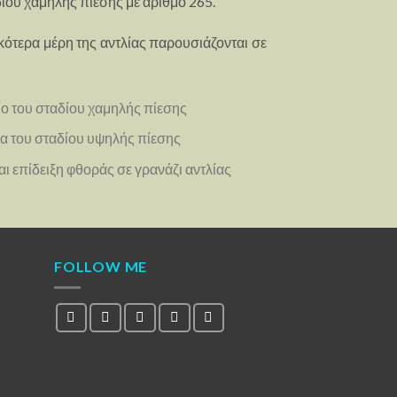
δίου χαμηλής πίεσης με αριθμό 265.
ότερα μέρη της αντλίας παρουσιάζονται σε
ίο του σταδίου χαμηλής πίεσης
ια του σταδίου υψηλής πίεσης
αι επίδειξη φθοράς σε γρανάζι αντλίας
FOLLOW ME