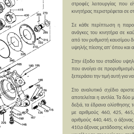
στροφές λειτουργίας που ε
κινητήρας περιστρέφεται σε 
Σε κάθε περίπτωση η παροχ
ανάγκες του κινητήρα σε καύ
από τον ρυθμιστή καυσίμου δ
υψηλής πίεσης απ’ όπου και 
Στην έξοδο του σταδίου υψηλ
που ανοίγει σε προρυθμισμέν
ξεπεράσει την τιμή αυτή για ν
Στο αναλυτικό σχέδιο αριστ
αποτελείται η αντλία. Τα δύ
δεξιά, τα έδρανα ολίσθησης 
με αριθμούς 460, 425, 465,
αριθμούς 440, 445, ο άξονα
410,ο άξονας μετάδοσης κίνη