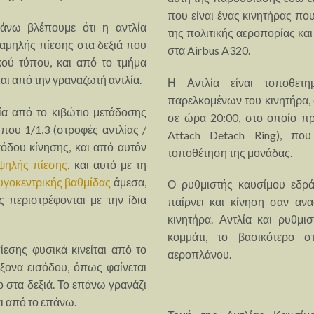
που είναι ένας κινητήρας πο
άνω βλέπουμε ότι η αντλία
της πολιτικής αεροπορίας κα
χαμηλής πίεσης στα δεξιά που
στα Airbus A320.
κού τύπου, και από το τμήμα
αι από την γραναζωτή αντλία.
Η Αντλία είναι τοποθετη
παρελκομένων του κινητήρα, 
λία από το κιβώτιο μετάδοσης
σε ώρα 20:00, στο οποίο π
που 1/1,3 (στροφές αντλίας /
Attach Detach Ring), που
σόδου κίνησης, και από αυτόν
τοποθέτηση της μονάδας.
υψηλής πίεσης
, και αυτό με τη
υγοκεντρικής βαθμίδας
άμεσα,
Ο ρυθμιστής καυσίμου εδρά
ς περιστρέφονται με την ίδια
παίρνει και κίνηση σαν αν
κινητήρα. Αντλία και ρυθμι
κομμάτι, το βασικότερο σ
ίεσης φυσικά κινείται από το
αεροπλάνου.
ξονα εισόδου, όπως φαίνεται
ο στα δεξιά. Το επάνω γρανάζι
αι από το επάνω.