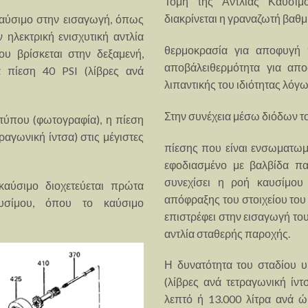
Τομή της Αντλίας Καυσί
διακρίνεται η γραναζωτή βαθμ
 καύσιμο στην εισαγωγή, όπως
 ηλεκτρική ενισχυτική αντλία
θερμοκρασία για αποφυγή 
υ βρίσκεται στην δεξαμενή,
αποβάλειθερμότητα για απ
 πίεση 40 PSI (λίβρες ανά
λιπαντικής του ιδιότητας λόγ
Στην συνέχεια μέσω διόδων το
τύπου (φωτογραφία), η πίεση
ραγωνική ίντσα) στις μέγιστες
πίεσης που είναι ενσωματωμέ
εφοδιασμένο με βαλβίδα π
συνεχίσει η ροή καυσίμου
αύσιμο διοχετεύεται πρώτα
απόφραξης του στοιχείου του
αυσίμου, όπου το καύσιμο
επιστρέφει στην εισαγωγή το
αντλία σταθερής παροχής.
Η δυνατότητα του σταδίου υ
(λίβρες ανά τετραγωνική ίντ
λεπτό ή 13.000 λίτρα ανά ώρ