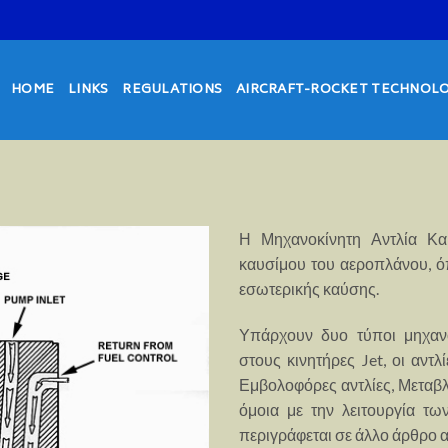
HOME
LINKS
REGULATIONS
AIRCRAFT-ROCKET TECHNOL
Η Μηχανοκίνητη Αντλία Κα
καυσίμου του αεροπλάνου, ό
εσωτερικής καύσης.
Υπάρχουν δυο τύποι μηχαν
στους κινητήρες Jet, οι αντλ
Εμβολοφόρες αντλίες, Μεταβλ
όμοια με την λειτουργία τ
περιγράφεται σε άλλο άρθρο α