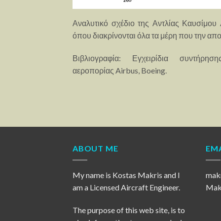
Αναλυτικό σχέδιο της Αντλίας Καυσίμο
όπου διακρίνονται όλα τα μέρη που την απο
Βιβλιογραφία: Εγχειρίδια συντήρησ
αεροπορίας Airbus, Boeing.
ABOUT ME
EMA
My name is Kostas Makris and I
mak
am a Licensed Aircraft Engineer.
Makr
The purpose of this web site, is to