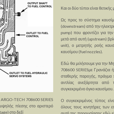
Και οι δύο τύποι είναι θετικής
Ως προς το σύστημα καυσίμο
(downstream) από την ηλεκτρι
pump) που φροντίζει για την
μετά από αυτή (upstream) βρί
unit), ο μετρητής ροής καυσ
καυσίμου (fuel nozzles).
Εδώ θα μιλήσουμε για την 
708600 SERIESμε Γρανάζια ή
σταθερής παροχής, πράγμα π
αντλίας ανεξάρτητα από 
συγκεκριμένο όγκο καυσίμου.
ου ARGO-TECH 708600 SERIES
Ο συγκεκριμένος τύπος είν
 υψηλής πίεσης στο αριστερό
όλους τους κινητήρες των ε
tage) στο δεξί
αυτή της παρουσίασης εδώ εί