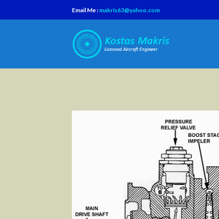
Skip
Email Me :
makris63@yahoo.com
to
content