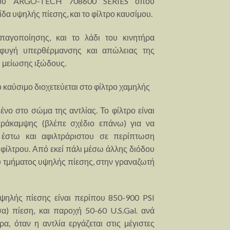
μου ARGO-TECH 708600 SERIES όπου
ίδα υψηλής πίεσης, και το φίλτρο καυσίμου.
παγοποίησης, και το λάδι του κινητήρα
οφυγή υπερθέρμανσης και απώλειας της
ω μείωσης ιξώδους.
 καύσιμο διοχετεύεται στο φίλτρο χαμηλής
νο στο σώμα της αντλίας. Το φίλτρο είναι
αράκαμψης (βλέπε σχέδιο επάνω) για να
 έστω και αφιλτράριστου σε περίπτωση
 φίλτρου. Από εκεί πάλι μέσω άλλης διόδου
υ τμήματος υψηλής πίεσης, στην γραναζωτή
ψηλής πίεσης είναι περίπου 850-900 PSI
σα) πίεση, και παροχή 50-60 U.S.Gal. ανά
α, όταν η αντλία εργάζεται στις μέγιστες