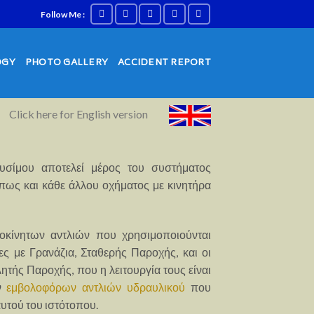
Follow Me :
OGY
PHOTO GALLERY
ACCIDENT REPORT
Click here for English version
υσίμου αποτελεί μέρος του συστήματος
πως και κάθε άλλου οχήματος με κινητήρα
οκίνητων αντλιών που χρησιμοποιούνται
ίες με Γρανάζια, Σταθερής Παροχής, και οι
ητής Παροχής, που η λειτουργία τους είναι
ων
εμβολοφόρων αντλιών υδραυλικού
που
υτού του ιστότοπου.