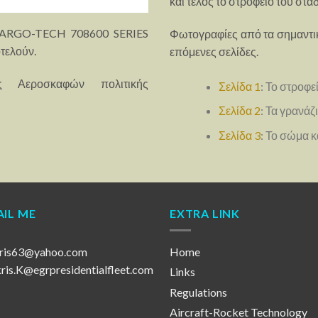
και τέλος το στροφείο του στα
υ ARGO-TECH 708600 SERIES
Φωτογραφίες από τα σημαντικ
τελούν.
επόμενες σελίδες.
ης Αεροσκαφών πολιτικής
Σελίδα 1
: Το στροφε
Σελίδα 2
: Τα γρανάζ
Σελίδα 3
: Το σώμα κ
IL ME
EXTRA LINK
ris63@yahoo.com
Home
is.K@egrpresidentialfleet.com
Links
Regulations
Aircraft-Rocket Technology