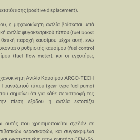
 μετατόπισης (positive displacement).
υ, η μηχανοκίνητη αντλία βρίσκεται μετά
κή αντλία φυγοκεντρικού τύπου (fuel boost
 θετική παροχή καυσίμου μέχρι αυτή, ενώ
σκονται ο ρυθμιστής καυσίμου (fuel control
ίμου (fuel flow meter), και οι εγχυτήρες
Μηχανοκίνητη Αντλία Καυσίμου ARGO-TECH
 Γραναζωτού τύπου (gear type fuel pump)
ου σημαίνει ότι για κάθε περιστροφή της
την πίεση εξόδου η αντλία εκτοπίζει
αι αυτός που χρησιμοποιείται σχεδόν σε
πιβατικών αεροσκαφών, και συγκεκριμένα
ναι εγκατεστημένη στον κινητήρα CFM-56,